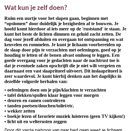
Wat kun je zelf doen?
Ruim een uurtje voor het slapen gaan, beginnen met
“opslomen” door duidelijk je bezigheden af te bouwen. Je
hoofd komt hierdoor al iets meer op de 'ruststand' te staan. Je
kunt het beste de lichten dimmen en geluid zacht zetten. De
dag voor jezelf afsluiten en overgaan tot ontspanning en wat
keuvelen en rommelen. Je kunt je lichaam voorbereiden op
de slaap door pijn te verzachten met oefeningen, goed op je
houding te letten of de benen alvast omhoog te leggen. Een
goede overgang voor je gedachten naar de nachtrust toe is
dat je eventuele zaken opschrijft die je niet wilt vergeten en
daarnaast een vast slaapritueel uitvoert. Dit inslaapritueel is
zeer waardevol. Je kunt hierbij denken aan het dagelijks in
dezelfde volgorde herhalen van:
• oefeningen doen om je pijn/klachten te verzachten
• tafel dekken/spullen klaar leggen voor morgen
• deuren en ramen controleren
• tanden poetsen/douchen/toilet/etc.
• wekker zetten
• boekje lezen of favoriete muziek luisteren (geen TV kijken!)
• licht uit en welterusten zeggen
Door dit vaste patroon van naar bed gaan weet je lichaam